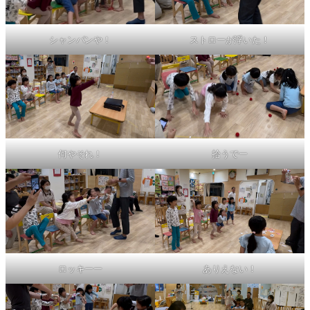
シャンパンや！
ストローが浮いた！
何やそれ！
拾うでー
ロッキーー
ありえない！