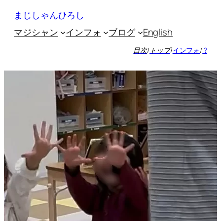
内
まじしゃんひろし
容
マジシャン
インフォ
ブログ
English
を
ス
目次
/
トップ
/
インフォ
/
?
キ
ッ
プ