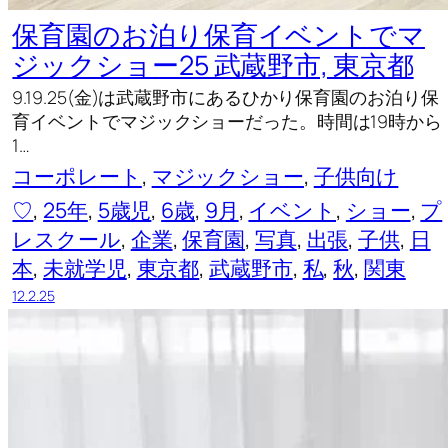
保育園のお泊り保育イベントでマ
ジックショー25 武蔵野市, 東京都
9.19.25(金)は武蔵野市にあるひかり保育園のお泊り保
育イベントでマジックショーだった。時間は19時から
1…
コーポレート
, 
マジックショー
, 
子供向け
♡
, 
25年
, 
5歳児
, 
6歳
, 
9月
, 
イベント
, 
ショー
, 
プ
レスクール
, 
企業
, 
保育園
, 
写真
, 
出張
, 
子供
, 
日
本
, 
未就学児
, 
東京都
, 
武蔵野市
, 
私
, 
秋
, 
関東
12.2.25