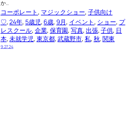
か…
コーポレート
, 
マジックショー
, 
子供向け
♡
, 
24年
, 
5歳児
, 
6歳
, 
9月
, 
イベント
, 
ショー
, 
プ
レスクール
, 
企業
, 
保育園
, 
写真
, 
出張
, 
子供
, 
日
本
, 
未就学児
, 
東京都
, 
武蔵野市
, 
私
, 
秋
, 
関東
9.27.24