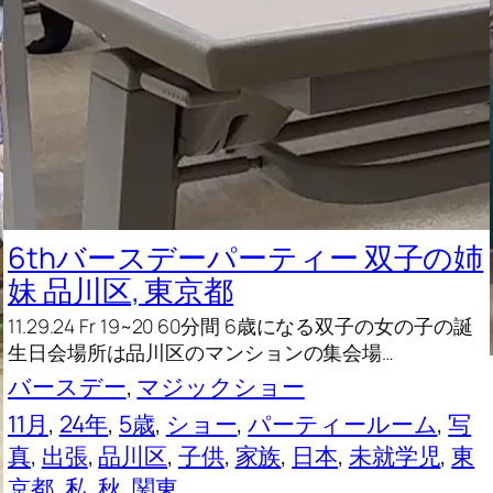
6thバースデーパーティー 双子の姉
妹 品川区, 東京都
11.29.24 Fr 19~20 60分間 6歳になる双子の女の子の誕
生日会場所は品川区のマンションの集会場…
バースデー
, 
マジックショー
11月
, 
24年
, 
5歳
, 
ショー
, 
パーティールーム
, 
写
真
, 
出張
, 
品川区
, 
子供
, 
家族
, 
日本
, 
未就学児
, 
東
京都
, 
私
, 
秋
, 
関東