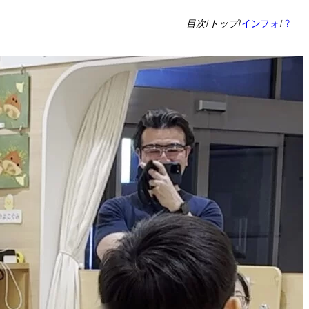
目次
/
トップ
/
インフォ
/
?