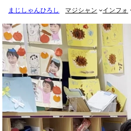
内
まじしゃんひろし
マジシャン
インフォ
容
を
ス
キ
ッ
プ