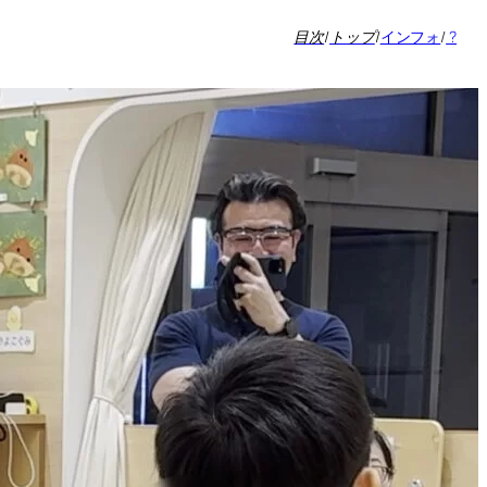
目次
/
トップ
/
インフォ
/
?