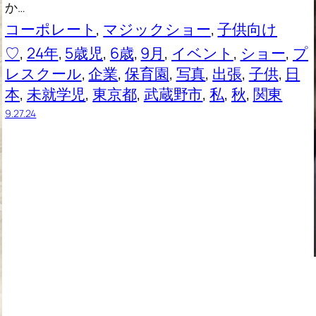
か…
コーポレート
, 
マジックショー
, 
子供向け
♡
, 
24年
, 
5歳児
, 
6歳
, 
9月
, 
イベント
, 
ショー
, 
プ
レスクール
, 
企業
, 
保育園
, 
写真
, 
出張
, 
子供
, 
日
本
, 
未就学児
, 
東京都
, 
武蔵野市
, 
私
, 
秋
, 
関東
9.27.24