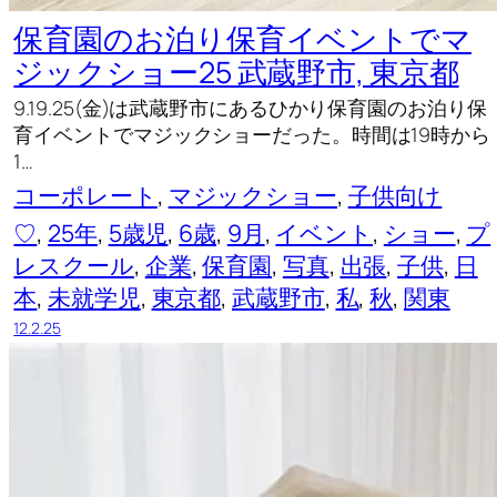
保育園のお泊り保育イベントでマ
ジックショー25 武蔵野市, 東京都
9.19.25(金)は武蔵野市にあるひかり保育園のお泊り保
育イベントでマジックショーだった。時間は19時から
1…
コーポレート
, 
マジックショー
, 
子供向け
♡
, 
25年
, 
5歳児
, 
6歳
, 
9月
, 
イベント
, 
ショー
, 
プ
レスクール
, 
企業
, 
保育園
, 
写真
, 
出張
, 
子供
, 
日
本
, 
未就学児
, 
東京都
, 
武蔵野市
, 
私
, 
秋
, 
関東
12.2.25