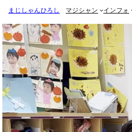
内
まじしゃんひろし
マジシャン
インフォ
容
を
ス
キ
ッ
プ