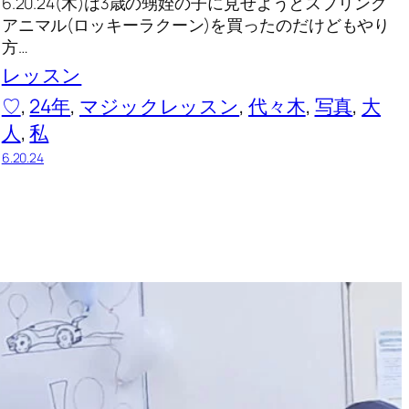
6.20.24(木)は3歳の甥姪の子に見せようとスプリング
アニマル(ロッキーラクーン)を買ったのだけどもやり
方…
レッスン
♡
, 
24年
, 
マジックレッスン
, 
代々木
, 
写真
, 
大
人
, 
私
6.20.24