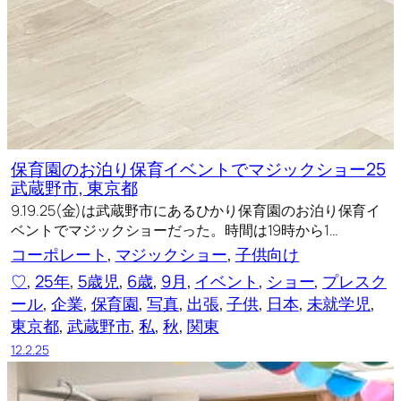
保育園のお泊り保育イベントでマジックショー25
武蔵野市, 東京都
9.19.25(金)は武蔵野市にあるひかり保育園のお泊り保育イ
ベントでマジックショーだった。時間は19時から1…
コーポレート
, 
マジックショー
, 
子供向け
♡
, 
25年
, 
5歳児
, 
6歳
, 
9月
, 
イベント
, 
ショー
, 
プレスク
ール
, 
企業
, 
保育園
, 
写真
, 
出張
, 
子供
, 
日本
, 
未就学児
, 
東京都
, 
武蔵野市
, 
私
, 
秋
, 
関東
12.2.25