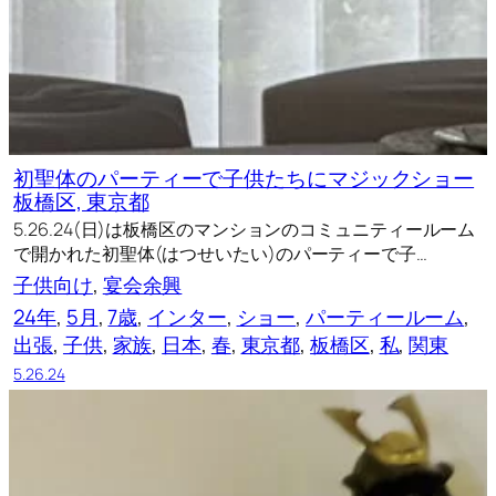
初聖体のパーティーで子供たちにマジックショー
板橋区, 東京都
5.26.24(日)は板橋区のマンションのコミュニティールーム
で開かれた初聖体(はつせいたい)のパーティーで子…
子供向け
, 
宴会余興
24年
, 
5月
, 
7歳
, 
インター
, 
ショー
, 
パーティールーム
, 
出張
, 
子供
, 
家族
, 
日本
, 
春
, 
東京都
, 
板橋区
, 
私
, 
関東
5.26.24