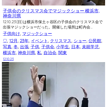
子供会のクリスマス会でマジックショー 横浜市,
神奈川県
12.10.23(日)は横浜市保土ヶ谷区の子供会のクリスマス会で
出張マジックショーだった。開催した場所は町内会…
子供向け
, 
マジックショー
♡
, 
12月
, 
23年
, 
イベント
, 
クリスマス
, 
ショー
, 
公民館
, 
写真
, 
冬
, 
出張
, 
子供
, 
子供会
, 
小学生
, 
日本
, 
未就学児
, 
横浜市
, 
神奈川県
, 
私
, 
自治会
, 
関東
12.10.23