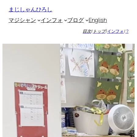
内
まじしゃんひろし
容
マジシャン
インフォ
ブログ
English
を
ス
目次
/
トップ
/
インフォ
/
?
キ
ッ
プ