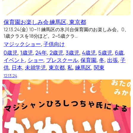
保育園お楽しみ会 練馬区, 東京都
12.13.24(金) 10~11 練馬区の氷川台保育園のお楽しみ会。0、
1歳クラスを18分ほど。2~5歳クラ…
マジックショー
, 
子供向け
0歳児
, 
1歳児
, 
24年
, 
2歳児
, 
3歳児
, 
4歳児
, 
5歳児
, 
6歳
, 
イベント
, 
ショー
, 
プレスクール
, 
保育園
, 
冬
, 
出張
, 
子
供
, 
日本
, 
未就学児
, 
東京都
, 
私
, 
練馬区
, 
関東
12.13.24