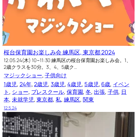
桜台保育園お楽しみ会 練馬区, 東京都 2024
12.05.24(木) 10~11:30 練馬区の桜台保育園お楽しみ会。1、
2歳クラスを30分。3、4、5歳ク…
マジックショー
, 
子供向け
1歳児
, 
24年
, 
2歳児
, 
3歳児
, 
4歳児
, 
5歳児
, 
6歳
, 
イベン
ト
, 
ショー
, 
プレスクール
, 
保育園
, 
冬
, 
出張
, 
子供
, 
日
本
, 
未就学児
, 
東京都
, 
私
, 
練馬区
, 
関東
12.5.24