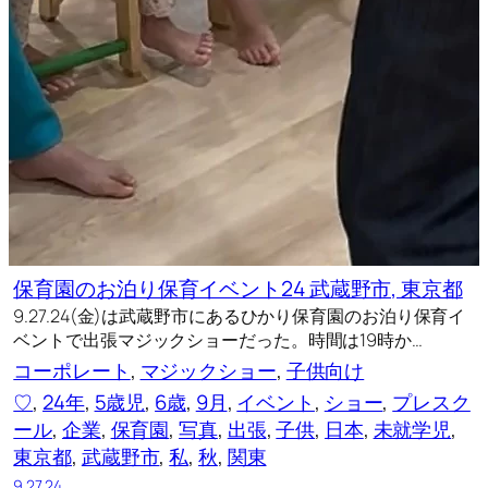
保育園のお泊り保育イベント24 武蔵野市, 東京都
9.27.24(金)は武蔵野市にあるひかり保育園のお泊り保育イ
ベントで出張マジックショーだった。時間は19時か…
コーポレート
, 
マジックショー
, 
子供向け
♡
, 
24年
, 
5歳児
, 
6歳
, 
9月
, 
イベント
, 
ショー
, 
プレスク
ール
, 
企業
, 
保育園
, 
写真
, 
出張
, 
子供
, 
日本
, 
未就学児
, 
東京都
, 
武蔵野市
, 
私
, 
秋
, 
関東
9.27.24