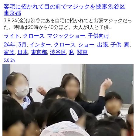
客宅に招かれて目の前でマジックを披露 渋谷区,
東京都
3.8.24(金)は渋谷にある自宅に招かれてと出張マジックだっ
た。時間は20時から40分ほど。大人が1人と子供…
ライト
, 
クロース
, 
マジックショー
, 
子供向け
24年
, 
3月
, 
インター
, 
クロース
, 
ショー
, 
出張
, 
子供
, 
家
, 
家族
, 
日本
, 
東京都
, 
渋谷区
, 
私
, 
関東
3.8.24