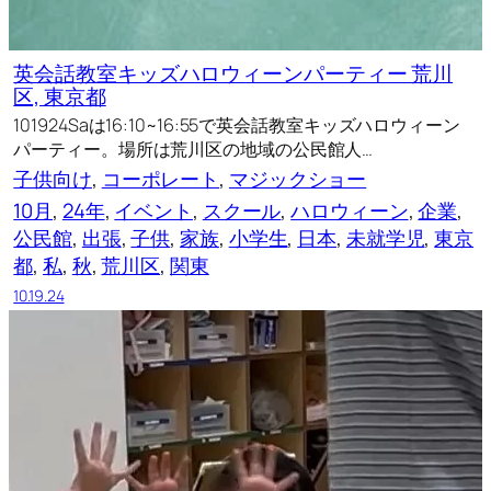
英会話教室キッズハロウィーンパーティー 荒川
区, 東京都
101924Saは16:10~16:55で英会話教室キッズハロウィーン
パーティー。場所は荒川区の地域の公民館人…
子供向け
, 
コーポレート
, 
マジックショー
10月
, 
24年
, 
イベント
, 
スクール
, 
ハロウィーン
, 
企業
, 
公民館
, 
出張
, 
子供
, 
家族
, 
小学生
, 
日本
, 
未就学児
, 
東京
都
, 
私
, 
秋
, 
荒川区
, 
関東
10.19.24