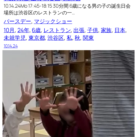
10.14.24Mo 17:45-18:15 30分間 6歳になる男の子の誕生日会
場所は渋谷区のレストランの一…
バースデー
, 
マジックショー
10月
, 
24年
, 
6歳
, 
レストラン
, 
出張
, 
子供
, 
家族
, 
日本
, 
未就学児
, 
東京都
, 
渋谷区
, 
私
, 
秋
, 
関東
10.14.24