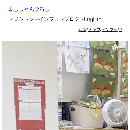
内
まじしゃんひろし
容
マジシャン
インフォ
ブログ
English
を
ス
目次
/
トップ
/
インフォ
/
?
キ
ッ
プ