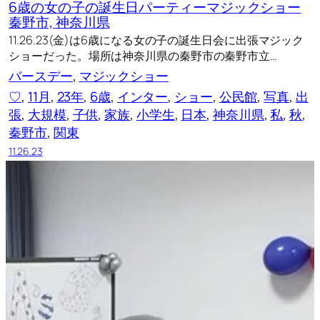
6歳の女の子の誕生日パーティーマジックショー
秦野市, 神奈川県
11.26.23(金)は6歳になる女の子の誕生日会に出張マジック
ショーだった。場所は神奈川県の秦野市の秦野市立…
バースデー
, 
マジックショー
♡
, 
11月
, 
23年
, 
6歳
, 
インター
, 
ショー
, 
公民館
, 
写真
, 
出
張
, 
大規模
, 
子供
, 
家族
, 
小学生
, 
日本
, 
神奈川県
, 
私
, 
秋
, 
秦野市
, 
関東
11.26.23