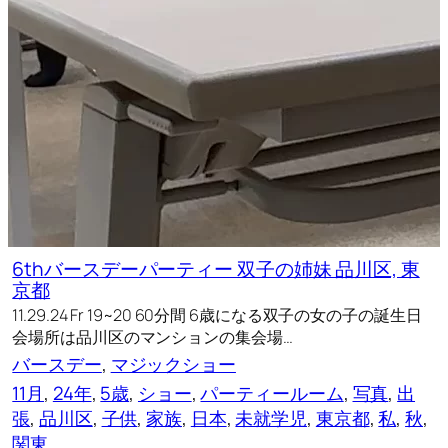
6thバースデーパーティー 双子の姉妹 品川区, 東
京都
11.29.24 Fr 19~20 60分間 6歳になる双子の女の子の誕生日
会場所は品川区のマンションの集会場…
バースデー
, 
マジックショー
11月
, 
24年
, 
5歳
, 
ショー
, 
パーティールーム
, 
写真
, 
出
張
, 
品川区
, 
子供
, 
家族
, 
日本
, 
未就学児
, 
東京都
, 
私
, 
秋
, 
関東