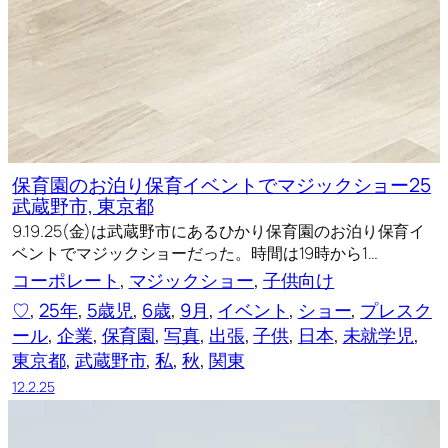
保育園のお泊り保育イベントでマジックショー25
武蔵野市, 東京都
9.19.25(金)は武蔵野市にあるひかり保育園のお泊り保育イ
ベントでマジックショーだった。時間は19時から1…
コーポレート
, 
マジックショー
, 
子供向け
♡
, 
25年
, 
5歳児
, 
6歳
, 
9月
, 
イベント
, 
ショー
, 
プレスク
ール
, 
企業
, 
保育園
, 
写真
, 
出張
, 
子供
, 
日本
, 
未就学児
, 
東京都
, 
武蔵野市
, 
私
, 
秋
, 
関東
12.2.25