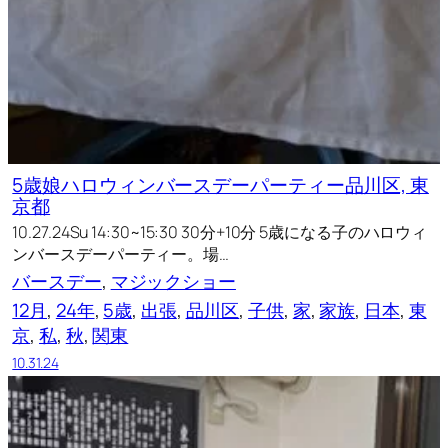
5歳娘ハロウィンバースデーパーティー品川区, 東
京都
10.27.24Su 14:30~15:30 30分+10分 5歳になる子のハロウィ
ンバースデーパーティー。場…
バースデー
, 
マジックショー
12月
, 
24年
, 
5歳
, 
出張
, 
品川区
, 
子供
, 
家
, 
家族
, 
日本
, 
東
京
, 
私
, 
秋
, 
関東
10.31.24