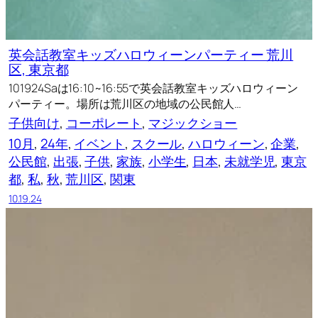
英会話教室キッズハロウィーンパーティー 荒川
区, 東京都
101924Saは16:10~16:55で英会話教室キッズハロウィーン
パーティー。場所は荒川区の地域の公民館人…
子供向け
, 
コーポレート
, 
マジックショー
10月
, 
24年
, 
イベント
, 
スクール
, 
ハロウィーン
, 
企業
, 
公民館
, 
出張
, 
子供
, 
家族
, 
小学生
, 
日本
, 
未就学児
, 
東京
都
, 
私
, 
秋
, 
荒川区
, 
関東
10.19.24