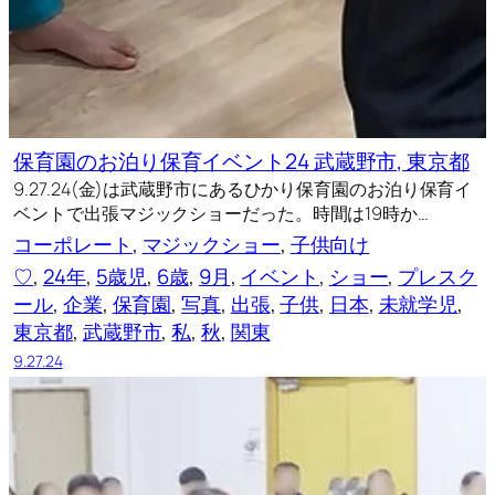
保育園のお泊り保育イベント24 武蔵野市, 東京都
9.27.24(金)は武蔵野市にあるひかり保育園のお泊り保育イ
ベントで出張マジックショーだった。時間は19時か…
コーポレート
, 
マジックショー
, 
子供向け
♡
, 
24年
, 
5歳児
, 
6歳
, 
9月
, 
イベント
, 
ショー
, 
プレスク
ール
, 
企業
, 
保育園
, 
写真
, 
出張
, 
子供
, 
日本
, 
未就学児
, 
東京都
, 
武蔵野市
, 
私
, 
秋
, 
関東
9.27.24