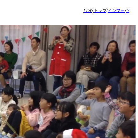
目次
/
トップ
/
インフォ
/
?