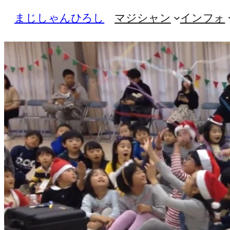
内
まじしゃんひろし
マジシャン
インフォ
容
を
ス
キ
ッ
プ