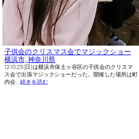
子供会のクリスマス会でマジックショー
横浜市, 神奈川県
12.10.23(日)は横浜市保土ヶ谷区の子供会のクリスマ
ス会で出張マジックショーだった。開催した場所は町
内会…
続きを読む