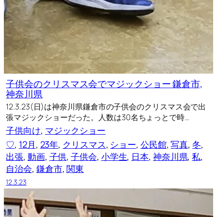
子供会のクリスマス会でマジックショー 鎌倉市,
神奈川県
12.3.23(日)は神奈川県鎌倉市の子供会のクリスマス会で出
張マジックショーだった。人数は30名ちょっとで時…
子供向け
, 
マジックショー
♡
, 
12月
, 
23年
, 
クリスマス
, 
ショー
, 
公民館
, 
写真
, 
冬
, 
出張
, 
動画
, 
子供
, 
子供会
, 
小学生
, 
日本
, 
神奈川県
, 
私
, 
自治会
, 
鎌倉市
, 
関東
12.3.23