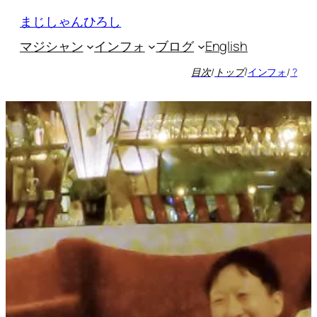
内
まじしゃんひろし
容
マジシャン
インフォ
ブログ
English
を
ス
目次
/
トップ
/
インフォ
/
?
キ
ッ
プ