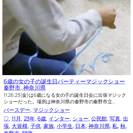
6歳の女の子の誕生日パーティーマジックショー
秦野市, 神奈川県
11.26.23(金)は6歳になる女の子の誕生日会に出張マジック
ショーだった。場所は神奈川県の秦野市の秦野市立…
バースデー
, 
マジックショー
♡
, 
11月
, 
23年
, 
6歳
, 
インター
, 
ショー
, 
公民館
, 
写真
, 
出
張
, 
大規模
, 
子供
, 
家族
, 
小学生
, 
日本
, 
神奈川県
, 
私
, 
秋
, 