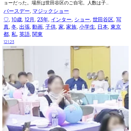
ョーだった。場所は世田谷区のご自宅。人数は子…
バースデー
, 
マジックショー
♡
, 
10歳
, 
12月
, 
23年
, 
インター
, 
ショー
, 
世田谷区
, 
写
真
, 
冬
, 
出張
, 
動画
, 
子供
, 
家
, 
家族
, 
小学生
, 
日本
, 
東京
都
, 
私
, 
英語
, 
関東
12.1.23