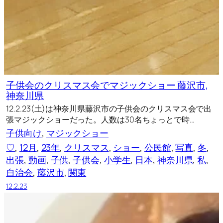
子供会のクリスマス会でマジックショー 藤沢市,
神奈川県
12.2.23(土)は神奈川県藤沢市の子供会のクリスマス会で出
張マジックショーだった。人数は30名ちょっとで時…
子供向け
, 
マジックショー
♡
, 
12月
, 
23年
, 
クリスマス
, 
ショー
, 
公民館
, 
写真
, 
冬
, 
出張
, 
動画
, 
子供
, 
子供会
, 
小学生
, 
日本
, 
神奈川県
, 
私
, 
自治会
, 
藤沢市
, 
関東
12.2.23