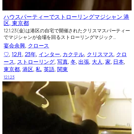
ハウスパーティーでストローリングマジシャン 港
区, 東京都
12.1.23(金)は港区の自宅で開催されたクリスマスパーティー
でマジシャンが会場を回るストローリングマジック…
宴会余興
, 
クロース
♡
, 
12月
, 
23年
, 
インター
, 
カクテル
, 
クリスマス
, 
クロ
ース
, 
ストローリング
, 
写真
, 
冬
, 
出張
, 
大人
, 
家
, 
日本
, 
東京都
, 
港区
, 
私
, 
英語
, 
関東
12.1.23