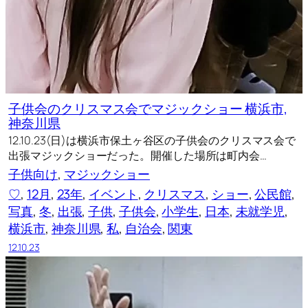
子供会のクリスマス会でマジックショー 横浜市,
神奈川県
12.10.23(日)は横浜市保土ヶ谷区の子供会のクリスマス会で
出張マジックショーだった。開催した場所は町内会…
子供向け
, 
マジックショー
♡
, 
12月
, 
23年
, 
イベント
, 
クリスマス
, 
ショー
, 
公民館
, 
写真
, 
冬
, 
出張
, 
子供
, 
子供会
, 
小学生
, 
日本
, 
未就学児
, 
横浜市
, 
神奈川県
, 
私
, 
自治会
, 
関東
12.10.23