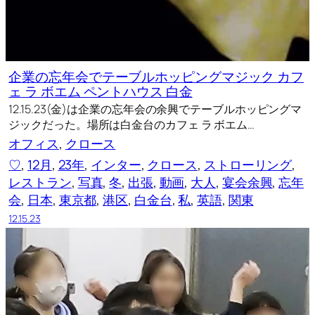
企業の忘年会でテーブルホッピングマジック カフ
ェ ラ ボエム ペントハウス 白金
12.15.23(金)は企業の忘年会の余興でテーブルホッピングマ
ジックだった。場所は白金台のカフェ ラ ボエム…
オフィス
, 
クロース
♡
, 
12月
, 
23年
, 
インター
, 
クロース
, 
ストローリング
, 
レストラン
, 
写真
, 
冬
, 
出張
, 
動画
, 
大人
, 
宴会余興
, 
忘年
会
, 
日本
, 
東京都
, 
港区
, 
白金台
, 
私
, 
英語
, 
関東
12.15.23