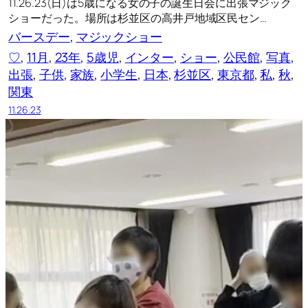
11.26.23(日)は5歳になる女の子の誕生日会に出張マジック
ショーだった。場所は杉並区の高井戸地域区民セン…
バースデー
, 
マジックショー
♡
, 
11月
, 
23年
, 
5歳児
, 
インター
, 
ショー
, 
公民館
, 
写真
, 
出張
, 
子供
, 
家族
, 
小学生
, 
日本
, 
杉並区
, 
東京都
, 
私
, 
秋
, 
関東
11.26.23