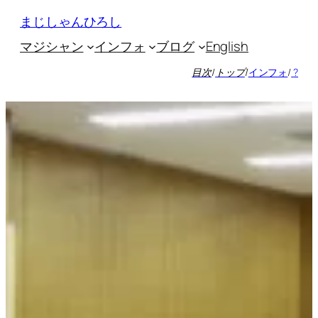
内
まじしゃんひろし
容
マジシャン
インフォ
ブログ
English
を
ス
目次
/
トップ
/
インフォ
/
?
キ
ッ
プ