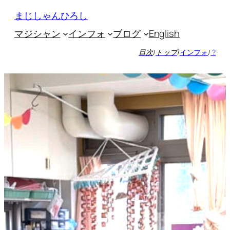
内
まじしゃんひろし
容
マジシャン
インフォ
ブログ
English
を
ス
目次
/
トップ
/
インフォ
/
?
キ
ッ
プ