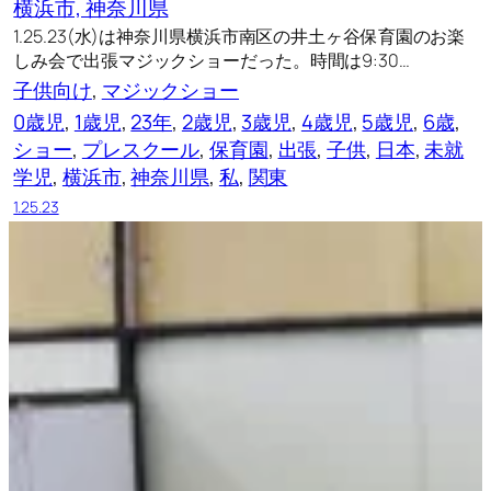
横浜市, 神奈川県
1.25.23(水)は神奈川県横浜市南区の井土ヶ谷保育園のお楽
しみ会で出張マジックショーだった。時間は9:30…
子供向け
, 
マジックショー
0歳児
, 
1歳児
, 
23年
, 
2歳児
, 
3歳児
, 
4歳児
, 
5歳児
, 
6歳
, 
ショー
, 
プレスクール
, 
保育園
, 
出張
, 
子供
, 
日本
, 
未就
学児
, 
横浜市
, 
神奈川県
, 
私
, 
関東
1.25.23