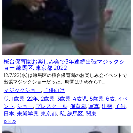
桜台保育園お楽しみ会で3年連続出張マジックシ
ョー 練馬区, 東京都 2022
12/7/22(水)は練馬区の桜台保育園のお楽しみ会イベントで
出張マジックショーだった。時間は9:45から11…
マジックショー
, 
子供向け
♡
, 
1歳児
, 
22年
, 
2歳児
, 
3歳児
, 
4歳児
, 
5歳児
, 
6歳
, 
イベ
ント
, 
ショー
, 
プレスクール
, 
保育園
, 
写真
, 
出張
, 
子供
, 
日本
, 
未就学児
, 
東京都
, 
私
, 
練馬区
, 
関東
12.8.22