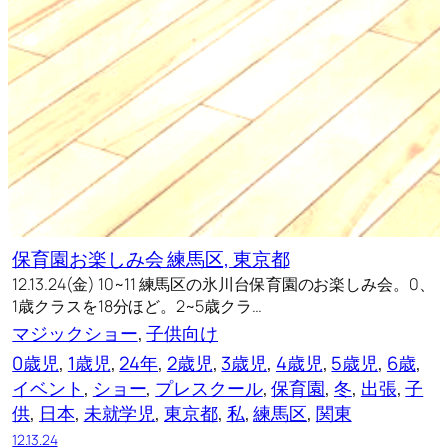
保育園お楽しみ会 練馬区, 東京都
12.13.24(金) 10~11 練馬区の氷川台保育園のお楽しみ会。0、
1歳クラスを18分ほど。2~5歳クラ…
マジックショー
, 
子供向け
0歳児
, 
1歳児
, 
24年
, 
2歳児
, 
3歳児
, 
4歳児
, 
5歳児
, 
6歳
, 
イベント
, 
ショー
, 
プレスクール
, 
保育園
, 
冬
, 
出張
, 
子
供
, 
日本
, 
未就学児
, 
東京都
, 
私
, 
練馬区
, 
関東
12.13.24