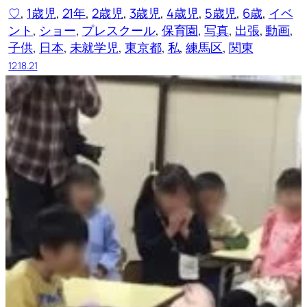
♡
, 
1歳児
, 
21年
, 
2歳児
, 
3歳児
, 
4歳児
, 
5歳児
, 
6歳
, 
イベ
ント
, 
ショー
, 
プレスクール
, 
保育園
, 
写真
, 
出張
, 
動画
, 
子供
, 
日本
, 
未就学児
, 
東京都
, 
私
, 
練馬区
, 
関東
12.18.21