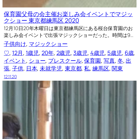
保育園父母の会主催お楽しみ会イベントでマジッ
クショー 東京都練馬区 2020
12月10日20年木曜日は東京都練馬区にある桜台保育園のお
楽しみ会イベントで出張マジックショーだった。時間は9…
子供向け
, 
マジックショー
♡
, 
12月
, 
1歳児
, 
20年
, 
2歳児
, 
3歳児
, 
4歳児
, 
5歳児
, 
6歳
, 
イベント
, 
ショー
, 
プレスクール
, 
保育園
, 
写真
, 
冬
, 
出
張
, 
子供
, 
日本
, 
未就学児
, 
東京都
, 
私
, 
練馬区
, 
関東
12.11.20