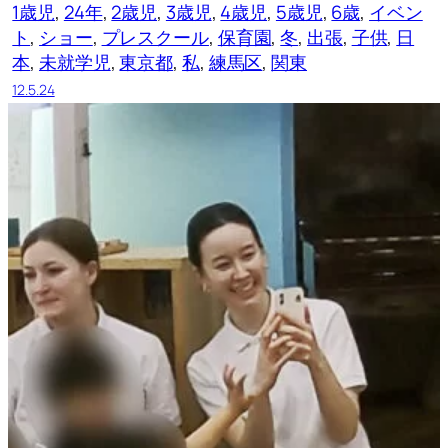
1歳児
, 
24年
, 
2歳児
, 
3歳児
, 
4歳児
, 
5歳児
, 
6歳
, 
イベン
ト
, 
ショー
, 
プレスクール
, 
保育園
, 
冬
, 
出張
, 
子供
, 
日
本
, 
未就学児
, 
東京都
, 
私
, 
練馬区
, 
関東
12.5.24