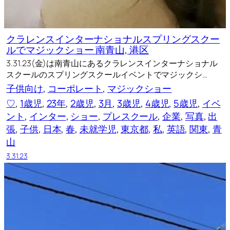
クラレンスインターナショナルスプリングスクー
ルでマジックショー 南青山, 港区
3.31.23(金)は南青山にあるクラレンスインターナショナル
スクールのスプリングスクールイベントでマジックシ…
子供向け
, 
コーポレート
, 
マジックショー
♡
, 
1歳児
, 
23年
, 
2歳児
, 
3月
, 
3歳児
, 
4歳児
, 
5歳児
, 
イベ
ント
, 
インター
, 
ショー
, 
プレスクール
, 
企業
, 
写真
, 
出
張
, 
子供
, 
日本
, 
春
, 
未就学児
, 
東京都
, 
私
, 
英語
, 
関東
, 
青
山
3.31.23