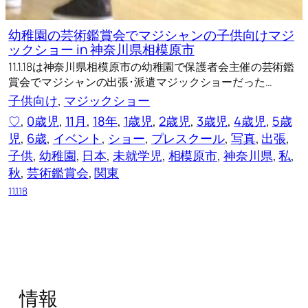
幼稚園の芸術鑑賞会でマジシャンの子供向けマジ
ックショー in 神奈川県相模原市
11.1.18は神奈川県相模原市の幼稚園で保護者会主催の芸術鑑
賞会でマジシャンの出張･派遣マジックショーだった…
子供向け
, 
マジックショー
♡
, 
0歳児
, 
11月
, 
18年
, 
1歳児
, 
2歳児
, 
3歳児
, 
4歳児
, 
5歳
児
, 
6歳
, 
イベント
, 
ショー
, 
プレスクール
, 
写真
, 
出張
, 
子供
, 
幼稚園
, 
日本
, 
未就学児
, 
相模原市
, 
神奈川県
, 
私
, 
秋
, 
芸術鑑賞会
, 
関東
11.1.18
情報