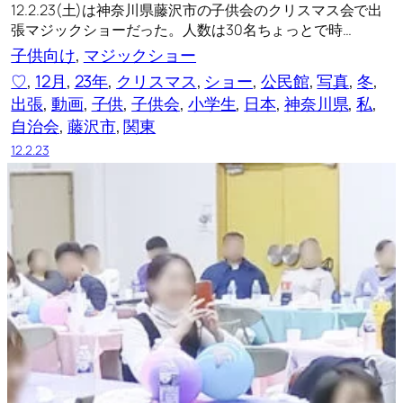
12.2.23(土)は神奈川県藤沢市の子供会のクリスマス会で出
張マジックショーだった。人数は30名ちょっとで時…
子供向け
, 
マジックショー
♡
, 
12月
, 
23年
, 
クリスマス
, 
ショー
, 
公民館
, 
写真
, 
冬
, 
出張
, 
動画
, 
子供
, 
子供会
, 
小学生
, 
日本
, 
神奈川県
, 
私
, 
自治会
, 
藤沢市
, 
関東
12.2.23