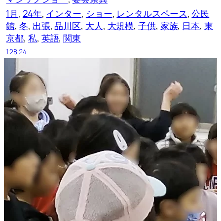
1月
, 
24年
, 
インター
, 
ショー
, 
レンタルスペース
, 
公民
館
, 
冬
, 
出張
, 
品川区
, 
大人
, 
大規模
, 
子供
, 
家族
, 
日本
, 
東
京都
, 
私
, 
英語
, 
関東
1.28.24