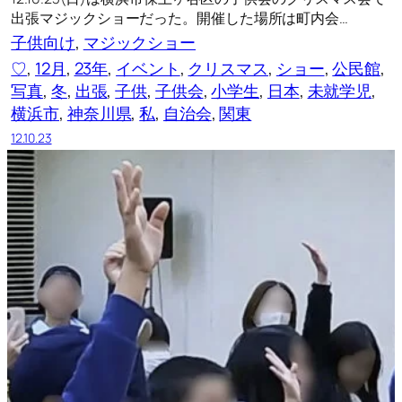
出張マジックショーだった。開催した場所は町内会…
子供向け
, 
マジックショー
♡
, 
12月
, 
23年
, 
イベント
, 
クリスマス
, 
ショー
, 
公民館
, 
写真
, 
冬
, 
出張
, 
子供
, 
子供会
, 
小学生
, 
日本
, 
未就学児
, 
横浜市
, 
神奈川県
, 
私
, 
自治会
, 
関東
12.10.23