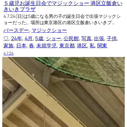
５歳児お誕生日会でマジックショー 港区立飯倉い
きいきプラザ
4.7.24(日)は5歳になる男の子の誕生日会で出張マジックシ
ョーだった。場所は東京港区の港区立飯倉いきいきプ…
バースデー
, 
マジックショー
♡
, 
24年
, 
4月
, 
5歳
, 
ショー
, 
公民館
, 
写真
, 
出張
, 
子供
, 
家族
, 
日本
, 
春
, 
未就学児
, 
東京都
, 
港区
, 
私
, 
関東
4.7.24