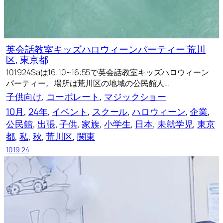
英会話教室キッズハロウィーンパーティー 荒川
区, 東京都
101924Saは16:10~16:55で英会話教室キッズハロウィーン
パーティー。場所は荒川区の地域の公民館人…
子供向け
, 
コーポレート
, 
マジックショー
10月
, 
24年
, 
イベント
, 
スクール
, 
ハロウィーン
, 
企業
, 
公民館
, 
出張
, 
子供
, 
家族
, 
小学生
, 
日本
, 
未就学児
, 
東京
都
, 
私
, 
秋
, 
荒川区
, 
関東
10.19.24