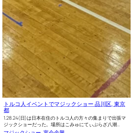
トルコ人イベントでマジックショー 品川区, 東京
都
1.28.24(日)は日本在住のトルコ人の方々の集まりで出張マ
ジックショーだった。場所はこみゅにてぃぷらざ八潮…
マジックショー
, 
宴会余興