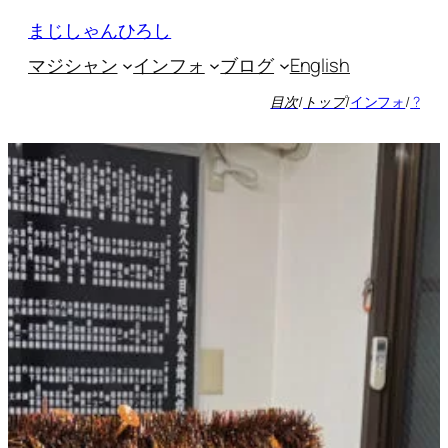
内
まじしゃんひろし
容
マジシャン
インフォ
ブログ
English
を
ス
目次
/
トップ
/
インフォ
/
?
キ
ッ
プ