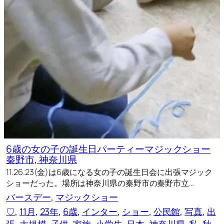
6歳の女の子の誕生日パーティーマジックショー
秦野市, 神奈川県
11.26.23(金)は6歳になる女の子の誕生日会に出張マジック
ショーだった。場所は神奈川県の秦野市の秦野市立…
バースデー
, 
マジックショー
♡
, 
11月
, 
23年
, 
6歳
, 
インター
, 
ショー
, 
公民館
, 
写真
, 
出
張
, 
大規模
, 
子供
, 
家族
, 
小学生
, 
日本
, 
神奈川県
, 
私
, 
秋
, 