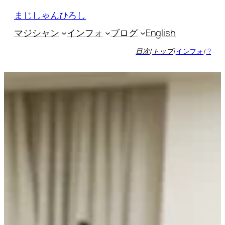
内
まじしゃんひろし
容
マジシャン
インフォ
ブログ
English
を
ス
目次
/
トップ
/
インフォ
/
?
キ
ッ
プ