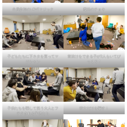
全員参加のLOVEマジック
魔法のチョキ
子どもたちに下ネタを言ってマ
首抜けをできる子が2人もいてび
ジシャン
っくり！
子供たちを騙して笑う大人とフ
彼女だけを騙す！
テクされる子供たち