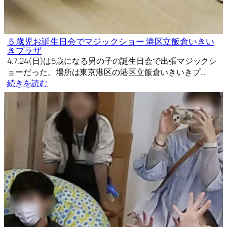
５歳児お誕生日会でマジックショー 港区立飯倉いきい
きプラザ
4.7.24(日)は5歳になる男の子の誕生日会で出張マジックシ
ョーだった。場所は東京港区の港区立飯倉いきいきプ…
続きを読む