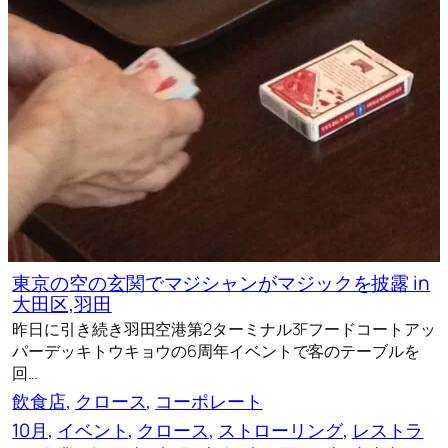
東京の空の玄関でマジシャンがマジックを披露 in
大田区,羽田
昨日に引き続き羽田空港第2ターミナル3Fフードコートアッ
パーデッキトウキョウの6周年イベントで客のテーブルを
回…
飲食店
, 
クロース
, 
コーポレート
10月
, 
イベント
, 
クロース
, 
ストローリング
, 
レストラ