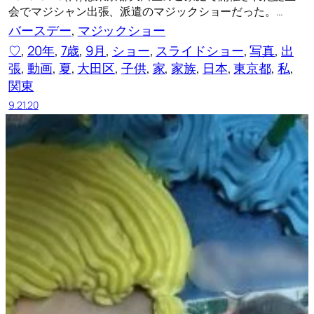
会でマジシャン出張、派遣のマジックショーだった。…
バースデー
, 
マジックショー
♡
, 
20年
, 
7歳
, 
9月
, 
ショー
, 
スライドショー
, 
写真
, 
出
張
, 
動画
, 
夏
, 
大田区
, 
子供
, 
家
, 
家族
, 
日本
, 
東京都
, 
私
, 
関東
9.21.20