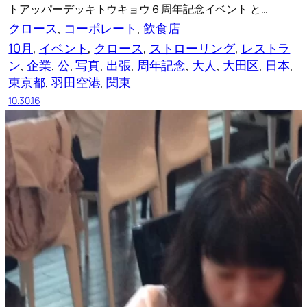
トアッパーデッキトウキョウ６周年記念イベント と…
クロース
, 
コーポレート
, 
飲食店
10月
, 
イベント
, 
クロース
, 
ストローリング
, 
レストラ
ン
, 
企業
, 
公
, 
写真
, 
出張
, 
周年記念
, 
大人
, 
大田区
, 
日本
, 
東京都
, 
羽田空港
, 
関東
10.30.16