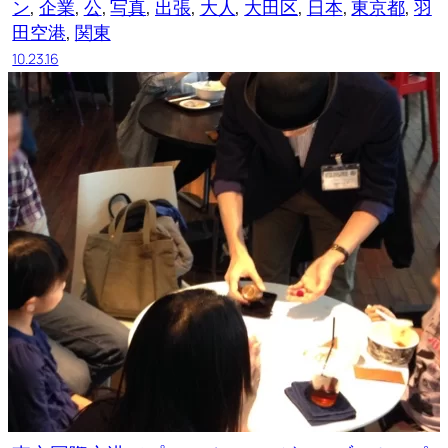
ン
, 
企業
, 
公
, 
写真
, 
出張
, 
大人
, 
大田区
, 
日本
, 
東京都
, 
羽
田空港
, 
関東
10.23.16