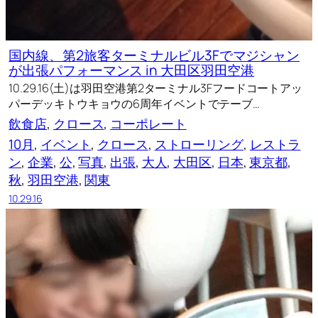
国内線、第2旅客ターミナルビル3Fでマジシャン
が出張パフォーマンス in 大田区羽田空港
10.29.16(土)は羽田空港第2ターミナル3Fフードコートアッ
パーデッキトウキョウの6周年イベントでテーブ…
飲食店
, 
クロース
, 
コーポレート
10月
, 
イベント
, 
クロース
, 
ストローリング
, 
レストラ
ン
, 
企業
, 
公
, 
写真
, 
出張
, 
大人
, 
大田区
, 
日本
, 
東京都
, 
秋
, 
羽田空港
, 
関東
10.29.16