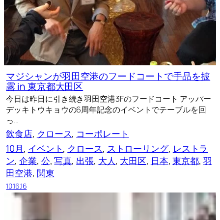
マジシャンが羽田空港のフードコートで手品を披
露 in 東京都大田区
今日は昨日に引き続き羽田空港3Fのフードコート アッパー
デッキトウキョウの6周年記念のイベントでテーブルを回
っ…
飲食店
, 
クロース
, 
コーポレート
10月
, 
イベント
, 
クロース
, 
ストローリング
, 
レストラ
ン
, 
企業
, 
公
, 
写真
, 
出張
, 
大人
, 
大田区
, 
日本
, 
東京都
, 
羽
田空港
, 
関東
10.16.16