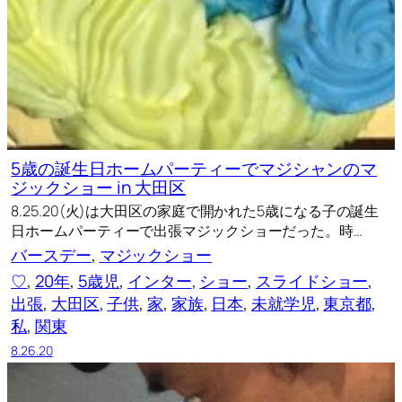
5歳の誕生日ホームパーティーでマジシャンのマ
ジックショー in 大田区
8.25.20(火)は大田区の家庭で開かれた5歳になる子の誕生
日ホームパーティーで出張マジックショーだった。時…
バースデー
, 
マジックショー
♡
, 
20年
, 
5歳児
, 
インター
, 
ショー
, 
スライドショー
, 
出張
, 
大田区
, 
子供
, 
家
, 
家族
, 
日本
, 
未就学児
, 
東京都
, 
私
, 
関東
8.26.20