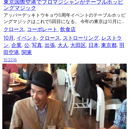
東京国際空港でプロマジシャンがテーブルホッピ
ングマジック
アッパーデッキトウキョウ6周年イベントのテーブルホッピ
ングマジックはこれで5回目になる。 今年の東京は10月に…
クロース
, 
コーポレート
, 
飲食店
10月
, 
イベント
, 
クロース
, 
ストローリング
, 
レストラ
ン
, 
企業
, 
公
, 
写真
, 
出張
, 
大人
, 
大田区
, 
日本
, 
東京都
, 
羽
田空港
, 
関東
10.22.16