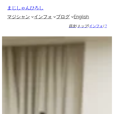
内
まじしゃんひろし
容
マジシャン
インフォ
ブログ
English
を
ス
目次
/
トップ
/
インフォ
/
?
キ
ッ
プ