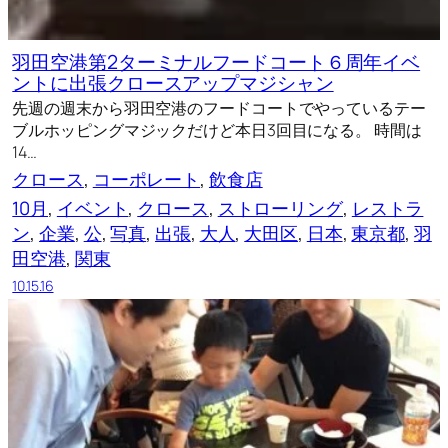
羽田空港第2ターミナルフードコート６周年イベ
ントに出張クロースアップマジシャン
先週の週末から羽田空港のフードコートでやっているテー
ブルホッピングマジックだけど本日3回目になる。 時間は
14…
クロース
, 
コーポレート
, 
飲食店
10月
, 
イベント
, 
クロース
, 
ストローリング
, 
レストラ
ン
, 
企業
, 
公
, 
写真
, 
出張
, 
大人
, 
大田区
, 
日本
, 
東京都
, 
羽
田空港
, 
関東
10.15.16