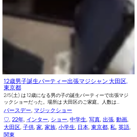
12歳男子誕生パーティー出張マジシャン 大田区,
東京都
2/5(土) は 12歳になる男の子の誕生パーティーで出張マジ
ックショーだった。場所は 大田区のご家庭。人数は…
バースデー
, 
マジックショー
♡
, 
22年
, 
インター
, 
ショー
, 
中学生
, 
写真
, 
出張
, 
動画
, 
大田区
, 
子供
, 
家
, 
家族
, 
小学生
, 
日本
, 
東京都
, 
私
, 
英語
, 
関東