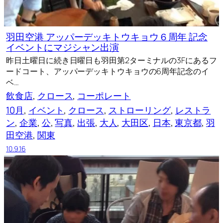
羽田空港 アッパーデッキトウキョウ６周年 記念
イベントにマジシャン出演
昨日土曜日に続き日曜日も羽田第2ターミナルの3Fにあるフ
ードコート、アッパーデッキトウキョウの6周年記念のイ
ベ…
飲食店
, 
クロース
, 
コーポレート
10月
, 
イベント
, 
クロース
, 
ストローリング
, 
レストラ
ン
, 
企業
, 
公
, 
写真
, 
出張
, 
大人
, 
大田区
, 
日本
, 
東京都
, 
羽
田空港
, 
関東
10.9.16