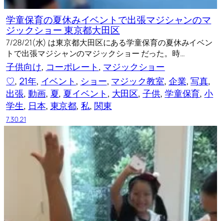
学童保育の夏休みイベントで出張マジシャンのマ
ジックショー 東京都大田区
7/28/21(水) は東京都大田区にある学童保育の夏休みイベン
トで出張マジシャンのマジックショー だった。時…
子供向け
, 
コーポレート
, 
マジックショー
♡
, 
21年
, 
イベント
, 
ショー
, 
マジック教室
, 
企業
, 
写真
, 
出張
, 
動画
, 
夏
, 
夏イベント
, 
大田区
, 
子供
, 
学童保育
, 
小
学生
, 
日本
, 
東京都
, 
私
, 
関東
7.30.21