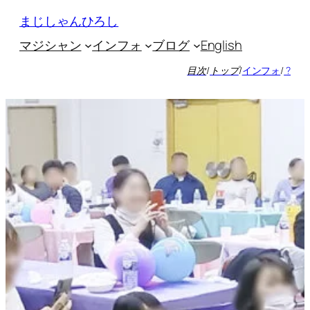
内
まじしゃんひろし
容
マジシャン
インフォ
ブログ
English
を
ス
目次
/
トップ
/
インフォ
/
?
キ
ッ
プ