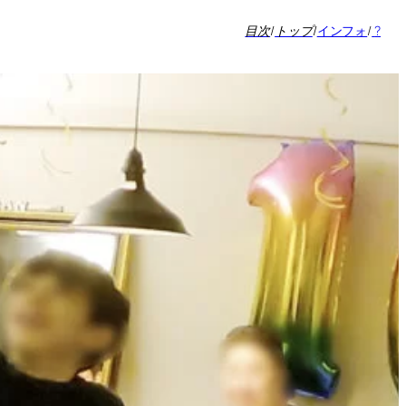
目次
/
トップ
/
インフォ
/
?