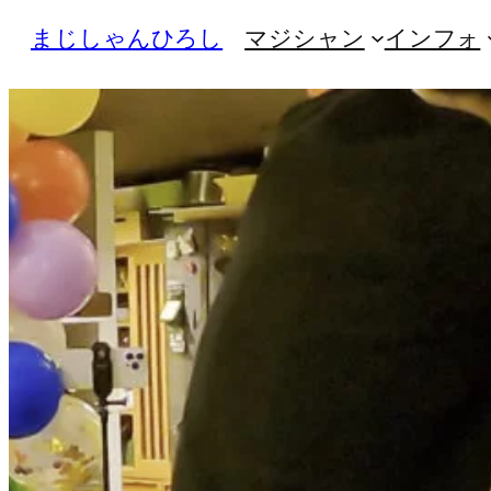
内
まじしゃんひろし
マジシャン
インフォ
容
を
ス
キ
ッ
プ