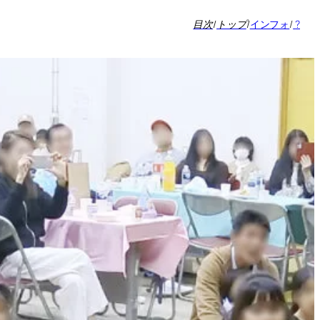
目次
/
トップ
/
インフォ
/
?