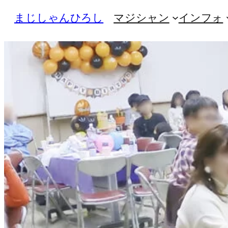
内
まじしゃんひろし
マジシャン
インフォ
容
を
ス
キ
ッ
プ