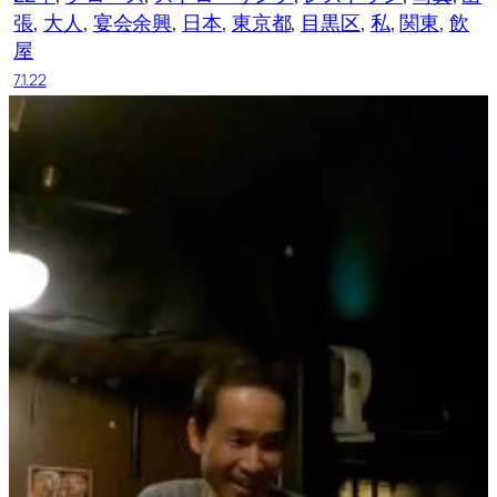
張
, 
大人
, 
宴会余興
, 
日本
, 
東京都
, 
目黒区
, 
私
, 
関東
, 
飲
屋
7.1.22