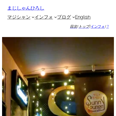
内
まじしゃんひろし
容
マジシャン
インフォ
ブログ
English
を
ス
目次
/
トップ
/
インフォ
/
?
キ
ッ
プ