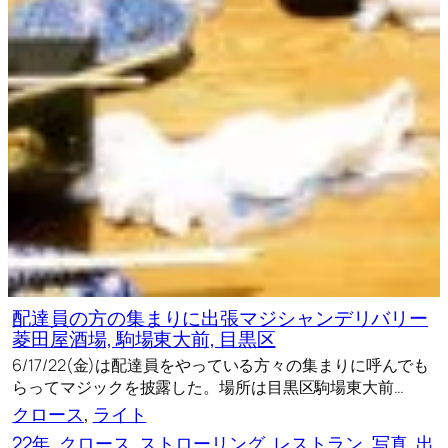
配達員の方の集まりに出張マジシャンデリバリー
菱田屋酒場, 駒場東大前, 目黒区
6/17/22(金)は配達員をやっている方々の集まりに呼んでも
らってマジックを披露した。場所は目黒区駒場東大前…
クロース
, 
ライト
22年
, 
クロース
, 
ストローリング
, 
レストラン
, 
写真
, 
出