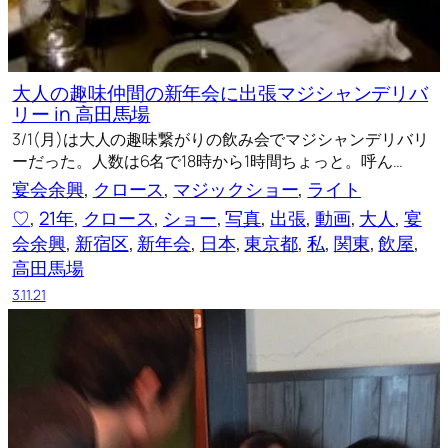
大人の趣味仲間の新年会に出張マジシャンデリバ
リー in 高田馬場
3/1(月)は大人の趣味繋がりの飲み会でマジシャンデリバリ
ーだった。人数は6名で18時から1時間ちょっと。呼ん…
宴会余興
, 
クロース
, 
マジックショー
, 
ライト
♡
, 
21年
, 
クロース
, 
ショー
, 
写真
, 
出張
, 
動画
, 
大人
, 
宴
会余興
, 
新宿区
, 
新年会
, 
日本
, 
東京都
, 
私
, 
関東
, 
飲屋
, 
高田馬場
3.11.21