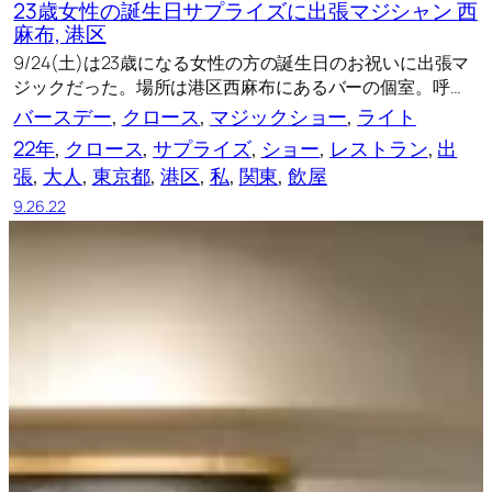
23歳女性の誕生日サプライズに出張マジシャン 西
麻布, 港区
9/24(土)は23歳になる女性の方の誕生日のお祝いに出張マ
ジックだった。場所は港区西麻布にあるバーの個室。呼…
バースデー
, 
クロース
, 
マジックショー
, 
ライト
22年
, 
クロース
, 
サプライズ
, 
ショー
, 
レストラン
, 
出
張
, 
大人
, 
東京都
, 
港区
, 
私
, 
関東
, 
飲屋
9.26.22