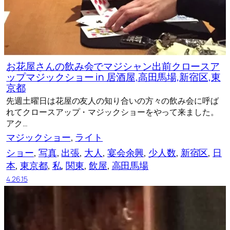
お花屋さんの飲み会でマジシャン出前クロースア
ップマジックショー in 居酒屋,高田馬場,新宿区,東
京都
先週土曜日は花屋の友人の知り合いの方々の飲み会に呼ば
れてクロースアップ・マジックショーをやって来ました。
アク…
マジックショー
, 
ライト
ショー
, 
写真
, 
出張
, 
大人
, 
宴会余興
, 
少人数
, 
新宿区
, 
日
本
, 
東京都
, 
私
, 
関東
, 
飲屋
, 
高田馬場
4.26.15