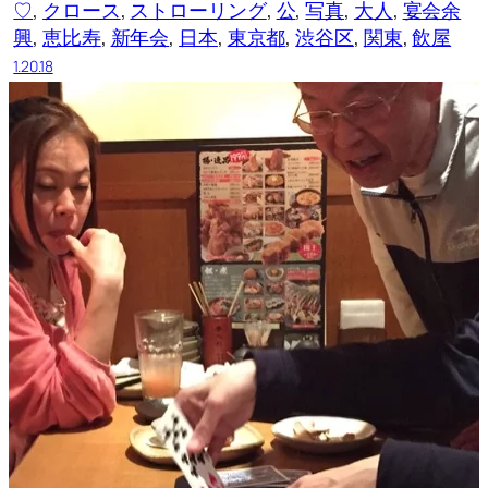
♡
, 
クロース
, 
ストローリング
, 
公
, 
写真
, 
大人
, 
宴会余
興
, 
恵比寿
, 
新年会
, 
日本
, 
東京都
, 
渋谷区
, 
関東
, 
飲屋
1.20.18