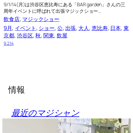
9/1/14(月)は渋谷区恵比寿にある「BAR garden」さんの三
周年イベントに呼ばれて出張マジックショー…
飲食店
, 
マジックショー
9月
, 
イベント
, 
ショー
, 
公
, 
出張
, 
大人
, 
恵比寿
, 
日本
, 
東
京都
, 
渋谷区
, 
秋
, 
関東
, 
飲屋
9.2.14
情報
最近のマジシャン