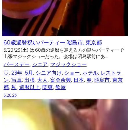
60歳還暦祝いパーティー 昭島市, 東京都
5/20/23(土) は 60歳の還暦を迎える方の誕生パーティーで
出張マジックショーだった。会場は昭島駅前にあ…
バースデー
, 
シニア
, 
マジックショー
♡
, 
23年
, 
5月
, 
シニア向け
, 
ショー
, 
ホテル
, 
レストラ
ン
, 
写真
, 
出張
, 
大人
, 
宴会余興
, 
日本
, 
春
, 
昭島市
, 
東京
都
, 
私
, 
還暦以上
, 
関東
, 
飲屋
5.20.23