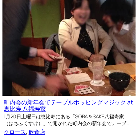
町内会の新年会でテーブルホッピングマジック at
恵比寿 八福寿家
1月20日土曜日は恵比寿にある「SOBA＆SAKE八福寿家
（はちふくすけ）」で開かれた町内会の新年会でテーブ…
クロース
, 
飲食店