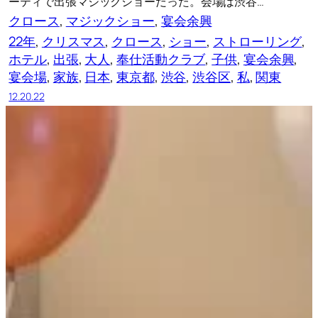
ーティで出張マジックショーだった。会場は渋谷…
クロース
, 
マジックショー
, 
宴会余興
22年
, 
クリスマス
, 
クロース
, 
ショー
, 
ストローリング
, 
ホテル
, 
出張
, 
大人
, 
奉仕活動クラブ
, 
子供
, 
宴会余興
, 
宴会場
, 
家族
, 
日本
, 
東京都
, 
渋谷
, 
渋谷区
, 
私
, 
関東
12.20.22