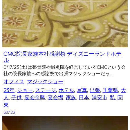
CMC院長家族本社感謝祭 ディズニーランドホテ
ル
6/17/23(土)は整骨院や鍼灸院を経営しているCMCという会
社の院長家族への感謝祭で出張マジックショーだっ…
オフィス
, 
マジックショー
23年
, 
ショー
, 
ステージ
, 
ホテル
, 
写真
, 
出張
, 
千葉県
, 
大
人
, 
子供
, 
宴会余興
, 
宴会場
, 
家族
, 
日本
, 
浦安市
, 
私
, 
関
東
6.17.23