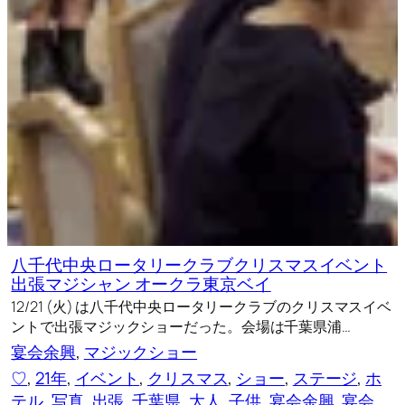
八千代中央ロータリークラブクリスマスイベント
出張マジシャン オークラ東京ベイ
12/21 (火) は八千代中央ロータリークラブのクリスマスイベ
ントで出張マジックショーだった。会場は千葉県浦…
宴会余興
, 
マジックショー
♡
, 
21年
, 
イベント
, 
クリスマス
, 
ショー
, 
ステージ
, 
ホ
テル
, 
写真
, 
出張
, 
千葉県
, 
大人
, 
子供
, 
宴会余興
, 
宴会