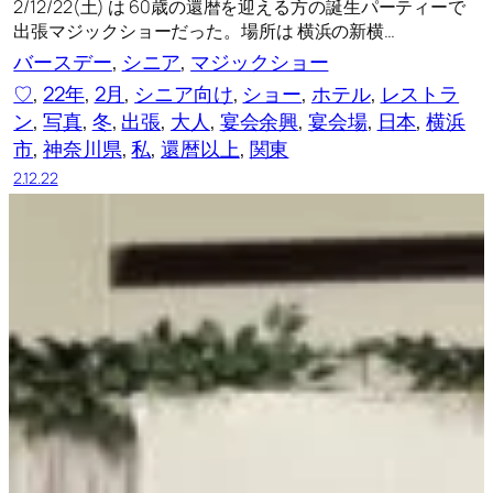
2/12/22(土) は 60歳の還暦を迎える方の誕生パーティーで
出張マジックショーだった。場所は 横浜の新横…
バースデー
, 
シニア
, 
マジックショー
♡
, 
22年
, 
2月
, 
シニア向け
, 
ショー
, 
ホテル
, 
レストラ
ン
, 
写真
, 
冬
, 
出張
, 
大人
, 
宴会余興
, 
宴会場
, 
日本
, 
横浜
市
, 
神奈川県
, 
私
, 
還暦以上
, 
関東
2.12.22