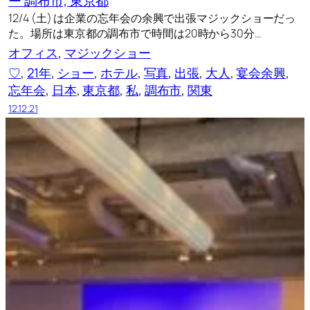
ー 調布市, 東京都
12/4 (土) は企業の忘年会の余興で出張マジックショーだっ
た。場所は東京都の調布市で時間は20時から30分…
オフィス
, 
マジックショー
♡
, 
21年
, 
ショー
, 
ホテル
, 
写真
, 
出張
, 
大人
, 
宴会余興
, 
忘年会
, 
日本
, 
東京都
, 
私
, 
調布市
, 
関東
12.12.21