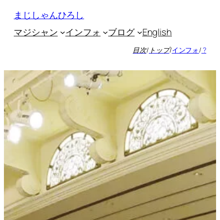
内
まじしゃんひろし
容
マジシャン
インフォ
ブログ
English
を
ス
目次
/
トップ
/
インフォ
/
?
キ
ッ
プ