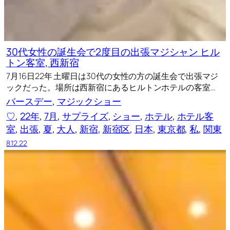
30代女性の誕生会で2度目の出張マジシャン ヒル
トン客室, 西新宿
7月16日22年 土曜日は30代の女性の方の誕生会で出張マジ
ックだった。場所は西新宿にあるヒルトンホテルの客室…
バースデー
, 
マジックショー
♡
, 
22年
, 
7月
, 
サプライズ
, 
ショー
, 
ホテル
, 
ホテル客
室
, 
出張
, 
夏
, 
大人
, 
新宿
, 
新宿区
, 
日本
, 
東京都
, 
私
, 
関東
8.12.22