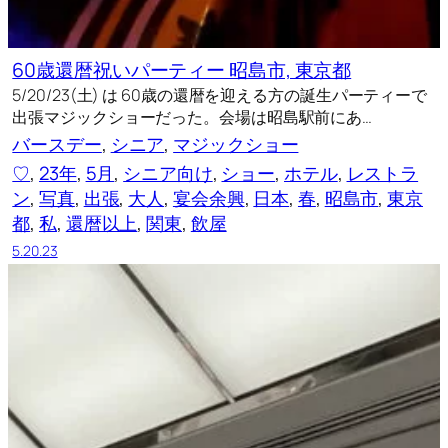
60歳還暦祝いパーティー 昭島市, 東京都
5/20/23(土) は 60歳の還暦を迎える方の誕生パーティーで
出張マジックショーだった。会場は昭島駅前にあ…
バースデー
, 
シニア
, 
マジックショー
♡
, 
23年
, 
5月
, 
シニア向け
, 
ショー
, 
ホテル
, 
レストラ
ン
, 
写真
, 
出張
, 
大人
, 
宴会余興
, 
日本
, 
春
, 
昭島市
, 
東京
都
, 
私
, 
還暦以上
, 
関東
, 
飲屋
5.20.23