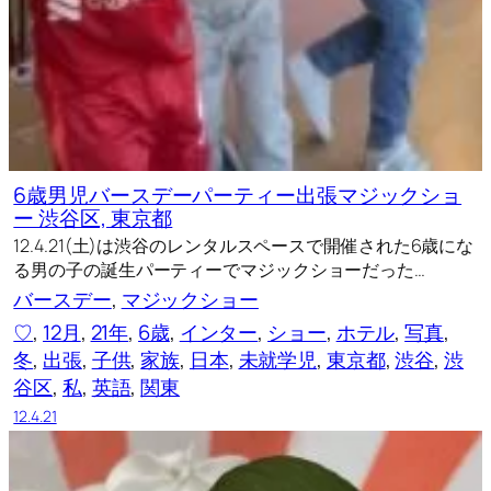
6歳男児バースデーパーティー出張マジックショ
ー 渋谷区, 東京都
12.4.21(土)は渋谷のレンタルスペースで開催された6歳にな
る男の子の誕生パーティーでマジックショーだった…
バースデー
, 
マジックショー
♡
, 
12月
, 
21年
, 
6歳
, 
インター
, 
ショー
, 
ホテル
, 
写真
, 
冬
, 
出張
, 
子供
, 
家族
, 
日本
, 
未就学児
, 
東京都
, 
渋谷
, 
渋
谷区
, 
私
, 
英語
, 
関東
12.4.21