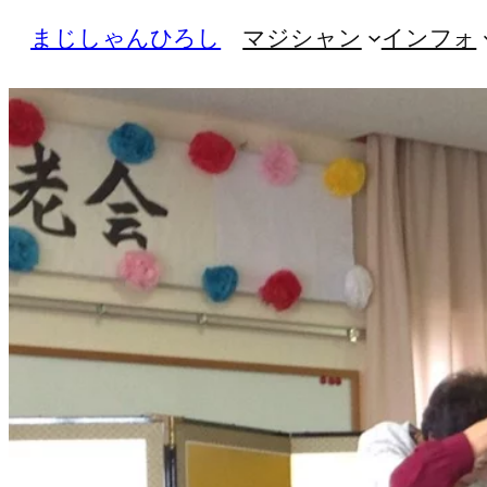
内
まじしゃんひろし
マジシャン
インフォ
容
を
ス
キ
ッ
プ