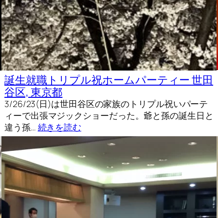
誕生就職トリプル祝ホームパーティー 世田
谷区, 東京都
3/26/23(日)は世田谷区の家族のトリプル祝いパーテ
ィーで出張マジックショーだった。爺と孫の誕生日と
違う孫…
続きを読む