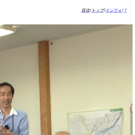
目次
/
トップ
/
インフォ
/
?