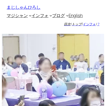
内
まじしゃんひろし
容
マジシャン
インフォ
ブログ
English
を
ス
目次
/
トップ
/
インフォ
/
?
キ
ッ
プ