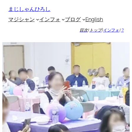
内
まじしゃんひろし
容
マジシャン
インフォ
ブログ
English
を
ス
目次
/
トップ
/
インフォ
/
?
キ
ッ
プ